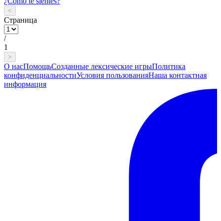
¿Cómo te sientes?
<
Страница
/
1
>
О нас
Помощь
Созданные лексические игры
Политика
конфиденциальности
Условия пользования
Наша контактная
информация