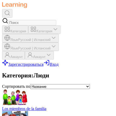
Категория
Категория
Язык
Русский
|
Испанский
Язык
Русский
|
Испанский
Аккаунт
Аккаунт
Зарегистрироваться
Вход
Категория
:
Люди
Сортировать по
Los miembros de la familia