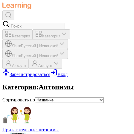
Категория
Категория
Язык
Русский
|
Испанский
Язык
Русский
|
Испанский
Аккаунт
Аккаунт
Зарегистрироваться
Вход
Категория
:
Антонимы
Сортировать по
Прилагательные антонимы