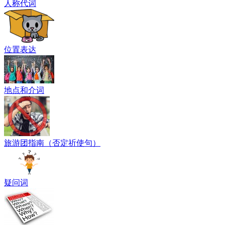
人称代词
位置表达
地点和介词
旅游团指南（否定祈使句）
疑问词