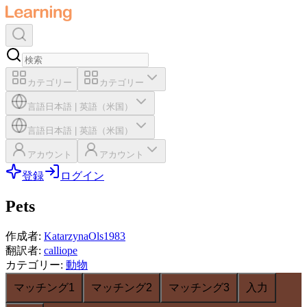
カテゴリー
カテゴリー
言語
日本語
|
英語（米国）
言語
日本語
|
英語（米国）
アカウント
アカウント
登録
ログイン
Pets
作成者
:
KatarzynaOls1983
翻訳者
:
calliope
カテゴリー
:
動物
マッチング1
マッチング2
マッチング3
入力