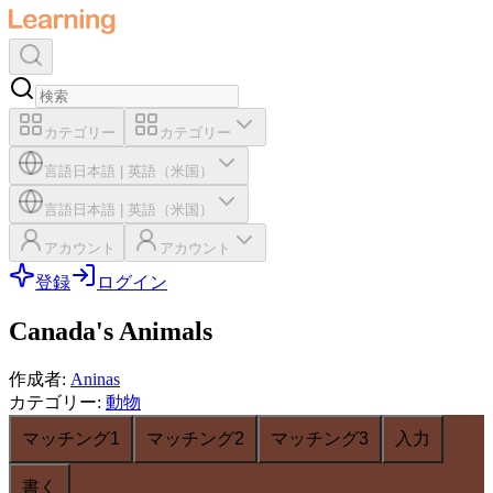
カテゴリー
カテゴリー
言語
日本語
|
英語（米国）
言語
日本語
|
英語（米国）
アカウント
アカウント
登録
ログイン
Canada's Animals
作成者
:
Aninas
カテゴリー
:
動物
マッチング1
マッチング2
マッチング3
入力
書く