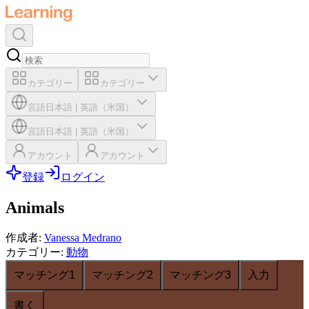
カテゴリー
カテゴリー
言語
日本語
|
英語（米国）
言語
日本語
|
英語（米国）
アカウント
アカウント
登録
ログイン
Animals
作成者
:
Vanessa Medrano
カテゴリー
:
動物
マッチング1
マッチング2
マッチング3
入力
書く