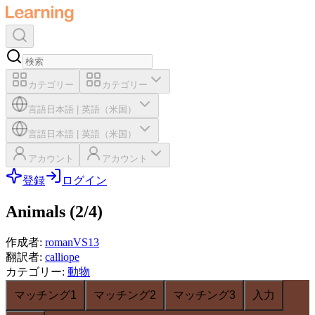
カテゴリー
カテゴリー
言語
日本語
|
英語（米国）
言語
日本語
|
英語（米国）
アカウント
アカウント
登録
ログイン
Animals (2/4)
作成者
:
romanVS13
翻訳者
:
calliope
カテゴリー
:
動物
マッチング1
マッチング2
マッチング3
入力