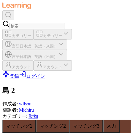
カテゴリー
カテゴリー
言語
日本語
|
英語（米国）
言語
日本語
|
英語（米国）
アカウント
アカウント
登録
ログイン
鳥 2
作成者
:
wilson
翻訳者
:
Michiru
カテゴリー
:
動物
マッチング1
マッチング2
マッチング3
入力