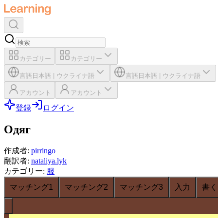
カテゴリー
カテゴリー
言語
日本語
|
ウクライナ語
言語
日本語
|
ウクライナ語
アカウント
アカウント
登録
ログイン
Одяг
作成者
:
pirringo
翻訳者
:
nataliya.lyk
カテゴリー
:
服
マッチング1
マッチング2
マッチング3
入力
書く