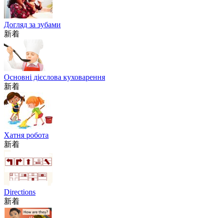
Догляд за зубами
新着
Основні дієслова куховарення
新着
Хатня робота
新着
Directions
新着