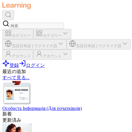
カテゴリー
カテゴリー
言語
日本語
|
ウクライナ語
言語
日本語
|
ウクライナ語
アカウント
アカウント
登録
ログイン
最近の追加
すべて見る...
Особиста Інформація (Для початківців)
新着
更新済み