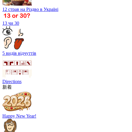
12 страв на Різдво в Україні
13 чи 30
5 видів відчуттів
Directions
新着
Happy New Year!