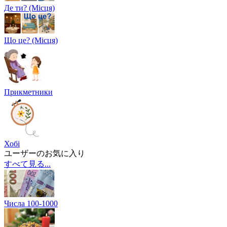
Де ти? (Місця)
Що це? (Місця)
Прикметники
Хобі
ユーザーのお気に入り
すべて見る...
Числа 100-1000