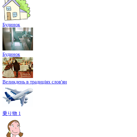
Будинок
Будинок
Великдень в традиціях слов'ян
乗り物 1