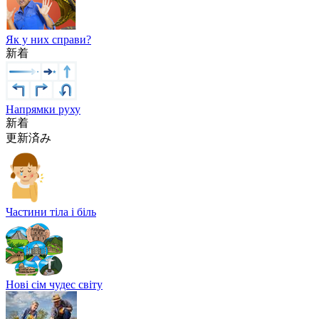
Як у них справи?
新着
Напрямки руху
新着
更新済み
Частини тіла і біль
Нові сім чудес світу