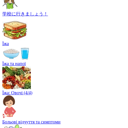
学校に行きましょう！
Їжа
Їжа та напої
Їжа: Овочі (4/4)
Больові відчуття та симптоми