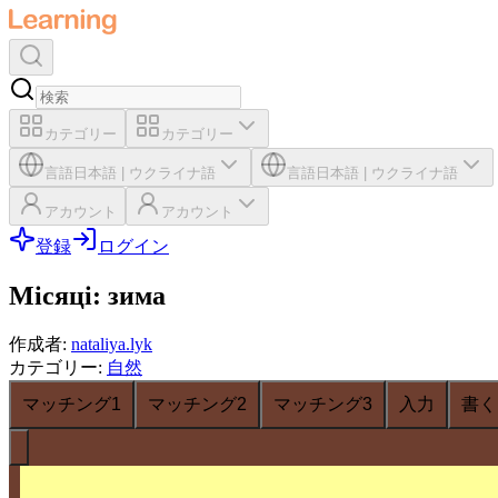
カテゴリー
カテゴリー
言語
日本語
|
ウクライナ語
言語
日本語
|
ウクライナ語
アカウント
アカウント
登録
ログイン
Місяці: зима
作成者
:
nataliya.lyk
カテゴリー
:
自然
マッチング1
マッチング2
マッチング3
入力
書く