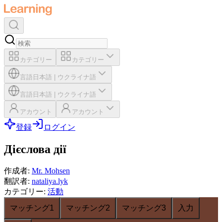
カテゴリー
カテゴリー
言語
日本語
|
ウクライナ語
言語
日本語
|
ウクライナ語
アカウント
アカウント
登録
ログイン
Дієслова дії
作成者
:
Mr. Mohsen
翻訳者
:
nataliya.lyk
カテゴリー
:
活動
マッチング1
マッチング2
マッチング3
入力