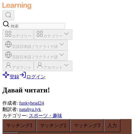
カテゴリー
カテゴリー
言語
日本語
|
ウクライナ語
言語
日本語
|
ウクライナ語
アカウント
アカウント
登録
ログイン
Давай читати!
作成者
:
funkyhead24
翻訳者
:
nataliya.lyk
カテゴリー
:
スポーツ・趣味
マッチング1
マッチング2
マッチング3
入力