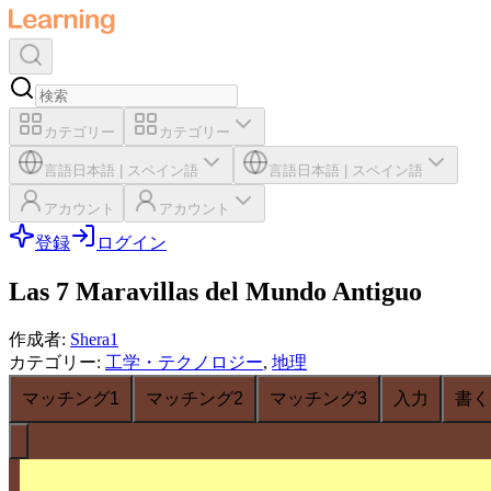
カテゴリー
カテゴリー
言語
日本語
|
スペイン語
言語
日本語
|
スペイン語
アカウント
アカウント
登録
ログイン
Las 7 Maravillas del Mundo Antiguo
作成者
:
Shera1
カテゴリー
:
工学・テクノロジー
,
地理
マッチング1
マッチング2
マッチング3
入力
書く