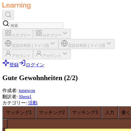
カテゴリー
カテゴリー
言語
日本語
|
ドイツ語
言語
日本語
|
ドイツ語
アカウント
アカウント
登録
ログイン
Gute Gewohnheiten (2/2)
作成者
:
jungwon
翻訳者
:
Shera1
カテゴリー
:
活動
マッチング1
マッチング2
マッチング3
入力
書く