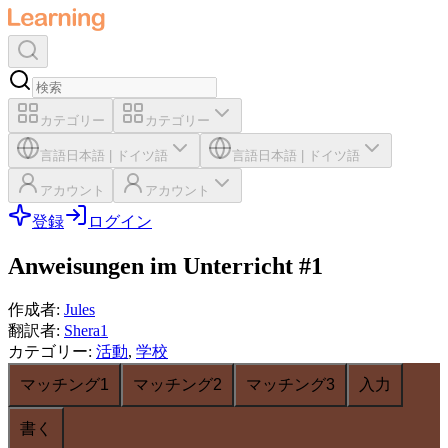
カテゴリー
カテゴリー
言語
日本語
|
ドイツ語
言語
日本語
|
ドイツ語
アカウント
アカウント
登録
ログイン
Anweisungen im Unterricht #1
作成者
:
Jules
翻訳者
:
Shera1
カテゴリー
:
活動
,
学校
マッチング1
マッチング2
マッチング3
入力
書く