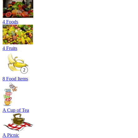
4 Foods
4 Fruits
8 Food Items
A Cup of Tea
A Picnic