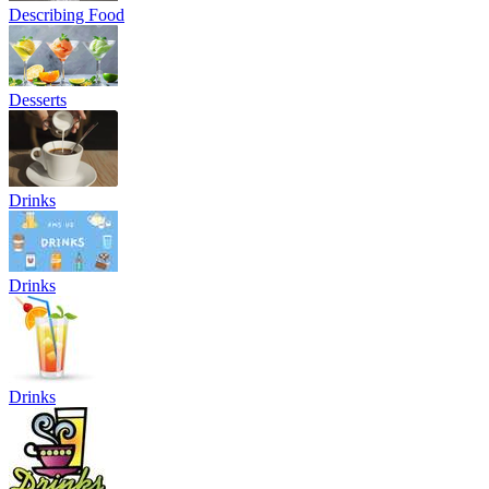
Describing Food
Desserts
Drinks
Drinks
Drinks