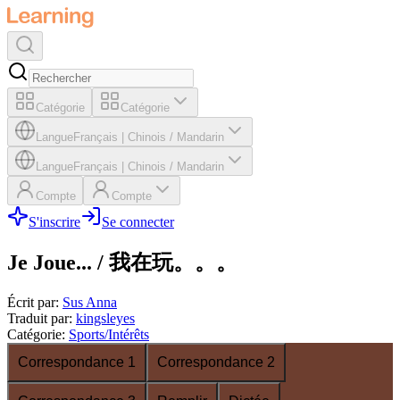
Catégorie
Catégorie
Langue
Français
|
Chinois / Mandarin
Langue
Français
|
Chinois / Mandarin
Compte
Compte
S'inscrire
Se connecter
Je Joue... / 我在玩。。。
Écrit par
:
Sus Anna
Traduit par
:
kingsleyes
Catégorie
:
Sports/Intérêts
Correspondance 1
Correspondance 2