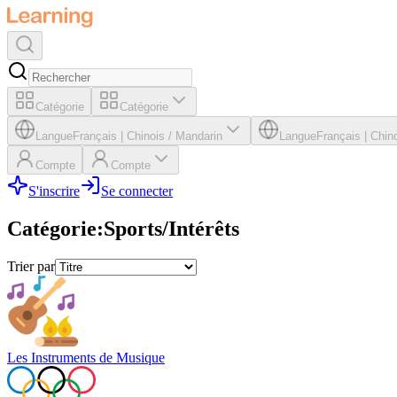
Catégorie
Catégorie
Langue
Français
|
Chinois / Mandarin
Langue
Français
|
Chino
Compte
Compte
S'inscrire
Se connecter
Catégorie
:
Sports/Intérêts
Trier par
Les Instruments de Musique