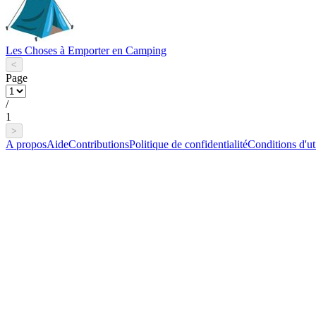
Les Choses à Emporter en Camping
<
Page
/
1
>
A propos
Aide
Contributions
Politique de confidentialité
Conditions d'uti