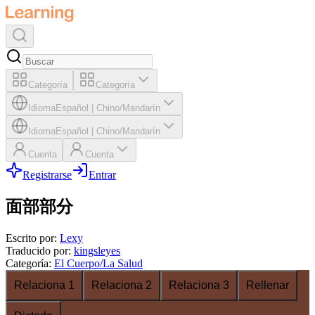
Categoría
Categoría
Idioma
Español
|
Chino/Mandarín
Idioma
Español
|
Chino/Mandarín
Cuenta
Cuenta
Registrarse
Entrar
面部部分
Escrito por
:
Lexy
Traducido por
:
kingsleyes
Categoría
:
El Cuerpo/La Salud
Relaciona 1
Relaciona 2
Relaciona 3
Rellenar