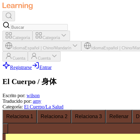
Categoría
Categoría
Idioma
Español
|
Chino/Mandarín
Idioma
Español
|
Chino/Man
Cuenta
Cuenta
Registrarse
Entrar
El Cuerpo / 身体
Escrito por
:
wilson
Traducido por
:
amy
Categoría
:
El Cuerpo/La Salud
Relaciona 1
Relaciona 2
Relaciona 3
Rellenar
D