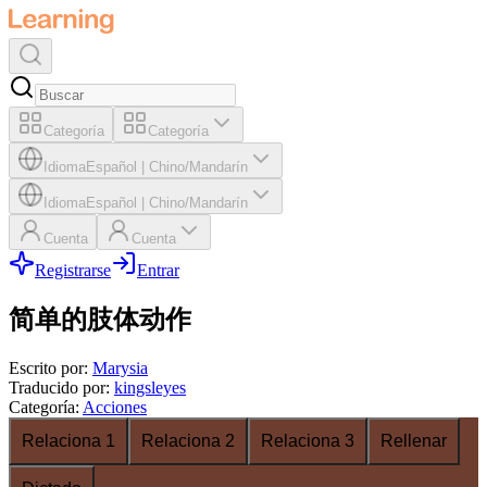
Categoría
Categoría
Idioma
Español
|
Chino/Mandarín
Idioma
Español
|
Chino/Mandarín
Cuenta
Cuenta
Registrarse
Entrar
简单的肢体动作
Escrito por
:
Marysia
Traducido por
:
kingsleyes
Categoría
:
Acciones
Relaciona 1
Relaciona 2
Relaciona 3
Rellenar