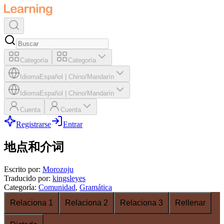
Categoría
Categoría
Idioma
Español
|
Chino/Mandarín
Idioma
Español
|
Chino/Mandarín
Cuenta
Cuenta
Registrarse
Entrar
地点和介词
Escrito por
:
Morozoju
Traducido por
:
kingsleyes
Categoría
:
Comunidad
,
Gramática
Relaciona 1
Relaciona 2
Relaciona 3
Rellenar