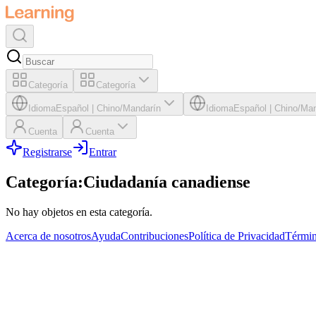
Categoría
Categoría
Idioma
Español
|
Chino/Mandarín
Idioma
Español
|
Chino/Man
Cuenta
Cuenta
Registrarse
Entrar
Categoría
:
Ciudadanía canadiense
No hay objetos en esta categoría.
Acerca de nosotros
Ayuda
Contribuciones
Política de Privacidad
Términ