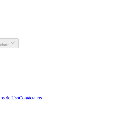
darín
os de Uso
Contáctanos