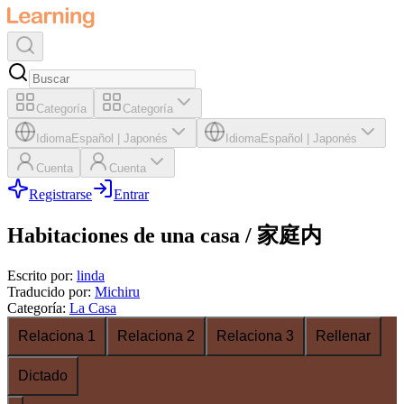
Categoría
Categoría
Idioma
Español
|
Japonés
Idioma
Español
|
Japonés
Cuenta
Cuenta
Registrarse
Entrar
Habitaciones de una casa / 家庭内
Escrito por
:
linda
Traducido por
:
Michiru
Categoría
:
La Casa
Relaciona 1
Relaciona 2
Relaciona 3
Rellenar
Dictado