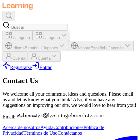
Categoría
Categoría
Idioma
Español
|
Japonés
Idioma
Español
|
Japonés
Cuenta
Cuenta
Registrarse
Entrar
Contact Us
We welcome all your comments, ideas and questions. Please email
us and let us know what you think! Also, if you have any
suggestions on improving our site, we would love to hear from you!
Email:
Acerca de nosotros
Ayuda
Contribuciones
Política de
Privacidad
Términos de Uso
Contáctanos