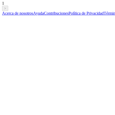
1
>
Acerca de nosotros
Ayuda
Contribuciones
Política de Privacidad
Términ