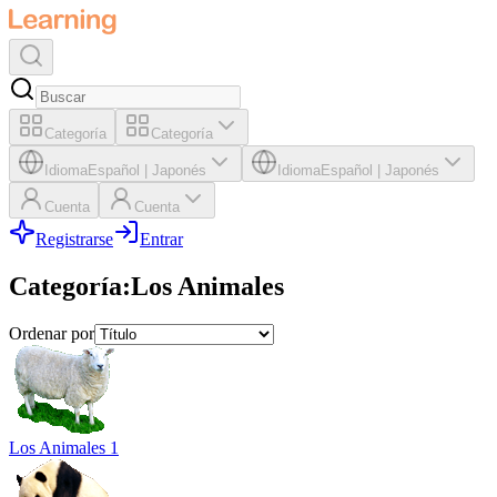
Categoría
Categoría
Idioma
Español
|
Japonés
Idioma
Español
|
Japonés
Cuenta
Cuenta
Registrarse
Entrar
Categoría
:
Los Animales
Ordenar por
Los Animales 1