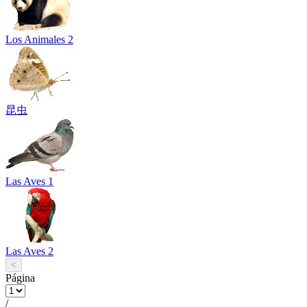
Los Animales 2
昆虫
Las Aves 1
Las Aves 2
<
Página
/