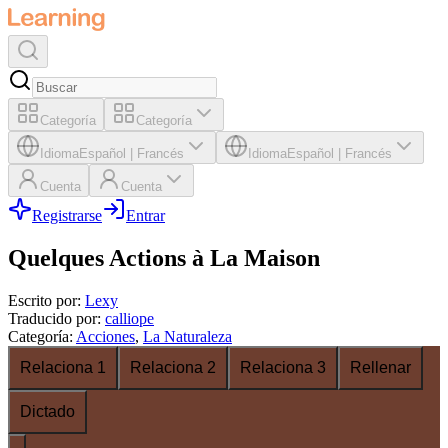
Categoría
Categoría
Idioma
Español
|
Francés
Idioma
Español
|
Francés
Cuenta
Cuenta
Registrarse
Entrar
Quelques Actions à La Maison
Escrito por
:
Lexy
Traducido por
:
calliope
Categoría
:
Acciones
,
La Naturaleza
Relaciona 1
Relaciona 2
Relaciona 3
Rellenar
Dictado