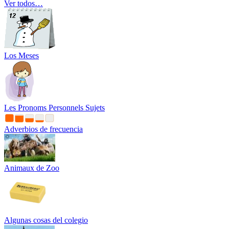
Ver todos…
Los Meses
Les Pronoms Personnels Sujets
Adverbios de frecuencia
Animaux de Zoo
Algunas cosas del colegio