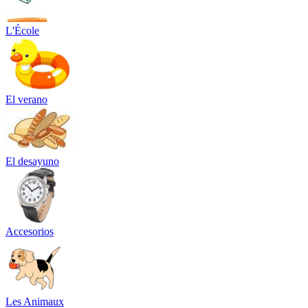
L'École
El verano
El desayuno
Accesorios
Les Animaux