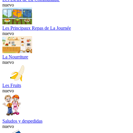
nuevo
Les Principaux Repas de La Journée
nuevo
La Nourriture
nuevo
Les Fruits
nuevo
Saludos y despedidas
nuevo