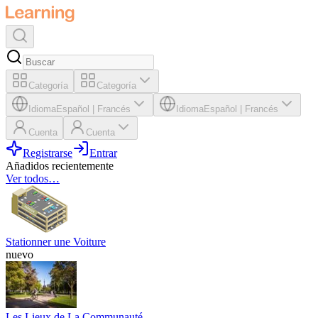
Categoría
Categoría
Idioma
Español
|
Francés
Idioma
Español
|
Francés
Cuenta
Cuenta
Registrarse
Entrar
Añadidos recientemente
Ver todos…
Stationner une Voiture
nuevo
Les Lieux de La Communauté