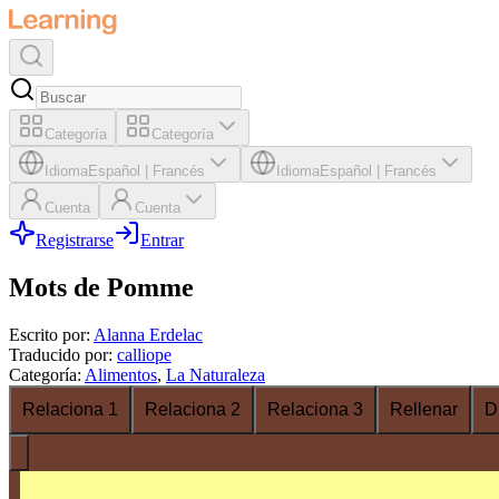
Categoría
Categoría
Idioma
Español
|
Francés
Idioma
Español
|
Francés
Cuenta
Cuenta
Registrarse
Entrar
Mots de Pomme
Escrito por
:
Alanna Erdelac
Traducido por
:
calliope
Categoría
:
Alimentos
,
La Naturaleza
Relaciona 1
Relaciona 2
Relaciona 3
Rellenar
D