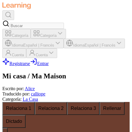
Categoría
Categoría
Idioma
Español
|
Francés
Idioma
Español
|
Francés
Cuenta
Cuenta
Registrarse
Entrar
Mi casa / Ma Maison
Escrito por
:
Alice
Traducido por
:
calliope
Categoría
:
La Casa
Relaciona 1
Relaciona 2
Relaciona 3
Rellenar
Dictado