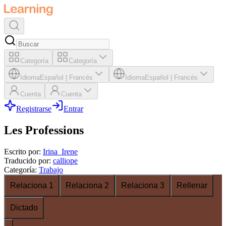
Categoría
Categoría
Idioma
Español
|
Francés
Idioma
Español
|
Francés
Cuenta
Cuenta
Registrarse
Entrar
Les Professions
Escrito por
:
Irina_Irene
Traducido por
:
calliope
Categoría
:
Trabajo
Relaciona 1
Relaciona 2
Relaciona 3
Rellenar
Dictado