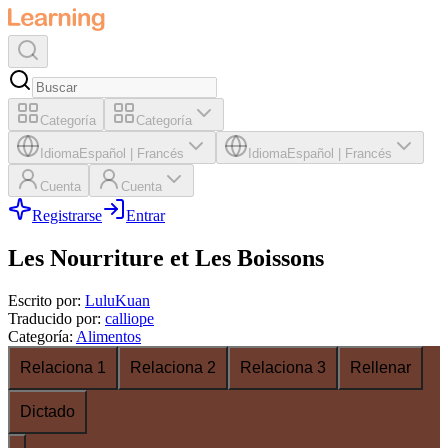
Categoría
Categoría
Idioma
Español
|
Francés
Idioma
Español
|
Francés
Cuenta
Cuenta
Registrarse
Entrar
Les Nourriture et Les Boissons
Escrito por
:
LuluKuan
Traducido por
:
calliope
Categoría
:
Alimentos
Relaciona 1
Relaciona 2
Relaciona 3
Rellenar
Dictado