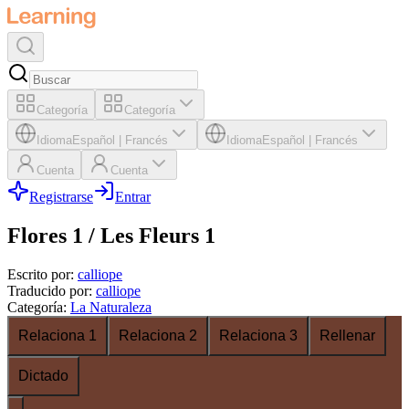
Categoría
Categoría
Idioma
Español
|
Francés
Idioma
Español
|
Francés
Cuenta
Cuenta
Registrarse
Entrar
Flores 1 / Les Fleurs 1
Escrito por
:
calliope
Traducido por
:
calliope
Categoría
:
La Naturaleza
Relaciona 1
Relaciona 2
Relaciona 3
Rellenar
Dictado