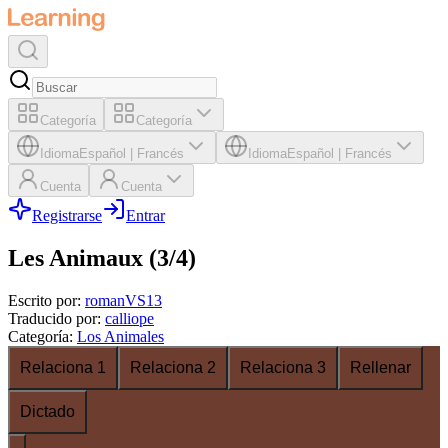
Categoría
Categoría
Idioma
Español
|
Francés
Idioma
Español
|
Francés
Cuenta
Cuenta
Registrarse
Entrar
Les Animaux (3/4)
Escrito por
:
romanVS13
Traducido por
:
calliope
Categoría
:
Los Animales
Relaciona 1
Relaciona 2
Relaciona 3
Rellenar
Dictado