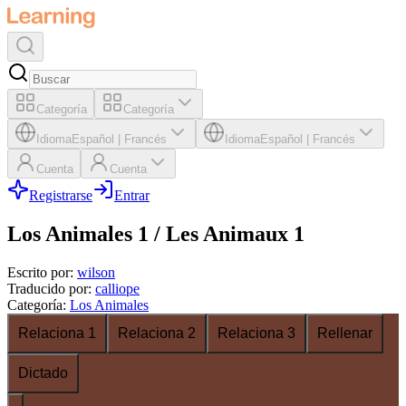
Categoría
Categoría
Idioma
Español
|
Francés
Idioma
Español
|
Francés
Cuenta
Cuenta
Registrarse
Entrar
Los Animales 1 / Les Animaux 1
Escrito por
:
wilson
Traducido por
:
calliope
Categoría
:
Los Animales
Relaciona 1
Relaciona 2
Relaciona 3
Rellenar
Dictado