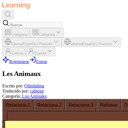
Categoría
Categoría
Idioma
Español
|
Francés
Idioma
Español
|
Francés
Cuenta
Cuenta
Registrarse
Entrar
Les Animaux
Escrito por
:
Olindalima
Traducido por
:
calliope
Categoría
:
Los Animales
Relaciona 1
Relaciona 2
Relaciona 3
Rellenar
D