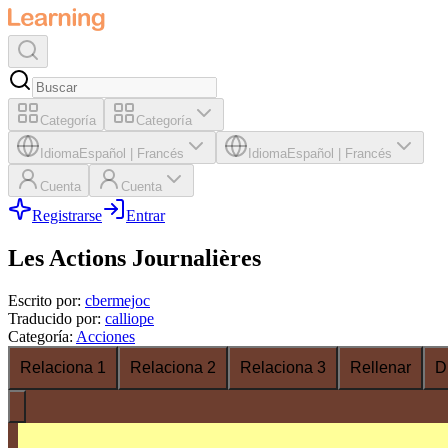
Categoría
Categoría
Idioma
Español
|
Francés
Idioma
Español
|
Francés
Cuenta
Cuenta
Registrarse
Entrar
Les Actions Journalières
Escrito por
:
cbermejoc
Traducido por
:
calliope
Categoría
:
Acciones
Relaciona 1
Relaciona 2
Relaciona 3
Rellenar
D