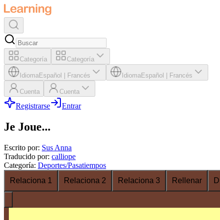
Categoría
Categoría
Idioma
Español
|
Francés
Idioma
Español
|
Francés
Cuenta
Cuenta
Registrarse
Entrar
Je Joue...
Escrito por
:
Sus Anna
Traducido por
:
calliope
Categoría
:
Deportes/Pasatiempos
Relaciona 1
Relaciona 2
Relaciona 3
Rellenar
D