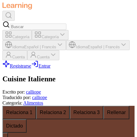
Categoría
Categoría
Idioma
Español
|
Francés
Idioma
Español
|
Francés
Cuenta
Cuenta
Registrarse
Entrar
Cuisine Italienne
Escrito por
:
calliope
Traducido por
:
calliope
Categoría
:
Alimentos
Relaciona 1
Relaciona 2
Relaciona 3
Rellenar
Dictado