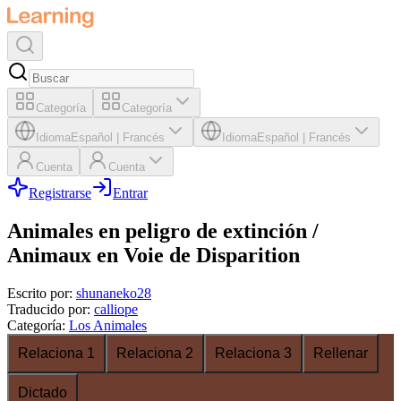
Categoría
Categoría
Idioma
Español
|
Francés
Idioma
Español
|
Francés
Cuenta
Cuenta
Registrarse
Entrar
Animales en peligro de extinción /
Animaux en Voie de Disparition
Escrito por
:
shunaneko28
Traducido por
:
calliope
Categoría
:
Los Animales
Relaciona 1
Relaciona 2
Relaciona 3
Rellenar
Dictado