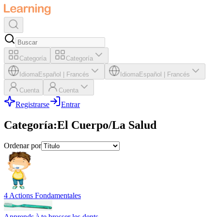
Categoría
Categoría
Idioma
Español
|
Francés
Idioma
Español
|
Francés
Cuenta
Cuenta
Registrarse
Entrar
Categoría
:
El Cuerpo/La Salud
Ordenar por
4 Actions Fondamentales
Apprends à te brosser les dents