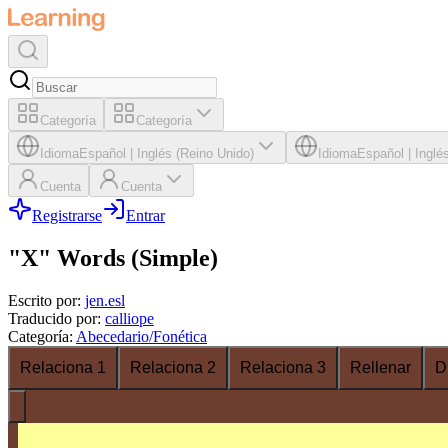
Categoría
Categoría
Idioma
Español
|
Inglés (Reino Unido)
Idioma
Español
|
Inglé
Cuenta
Cuenta
Registrarse
Entrar
"X" Words (Simple)
Escrito por
:
jen.esl
Traducido por
:
calliope
Categoría
:
Abecedario/Fonética
Relaciona 1
Relaciona 2
Relaciona 3
Rellenar
D