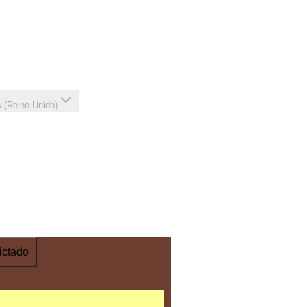
s (Reino Unido)
ictado