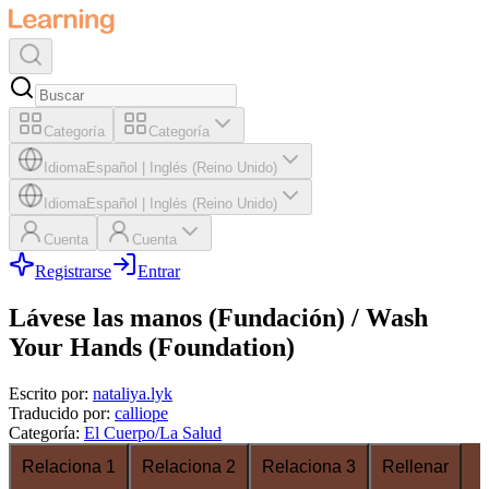
Categoría
Categoría
Idioma
Español
|
Inglés (Reino Unido)
Idioma
Español
|
Inglés (Reino Unido)
Cuenta
Cuenta
Registrarse
Entrar
Lávese las manos (Fundación) / Wash
Your Hands (Foundation)
Escrito por
:
nataliya.lyk
Traducido por
:
calliope
Categoría
:
El Cuerpo/La Salud
Relaciona 1
Relaciona 2
Relaciona 3
Rellenar