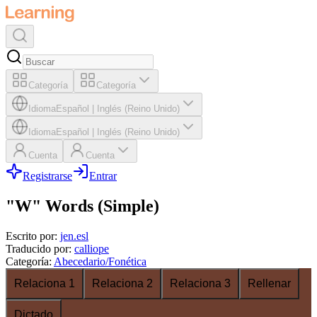
Categoría
Categoría
Idioma
Español
|
Inglés (Reino Unido)
Idioma
Español
|
Inglés (Reino Unido)
Cuenta
Cuenta
Registrarse
Entrar
"W" Words (Simple)
Escrito por
:
jen.esl
Traducido por
:
calliope
Categoría
:
Abecedario/Fonética
Relaciona 1
Relaciona 2
Relaciona 3
Rellenar
Dictado