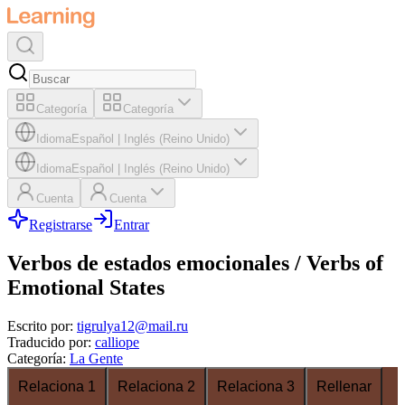
Categoría
Categoría
Idioma
Español
|
Inglés (Reino Unido)
Idioma
Español
|
Inglés (Reino Unido)
Cuenta
Cuenta
Registrarse
Entrar
Verbos de estados emocionales / Verbs of
Emotional States
Escrito por
:
tigrulya12@mail.ru
Traducido por
:
calliope
Categoría
:
La Gente
Relaciona 1
Relaciona 2
Relaciona 3
Rellenar