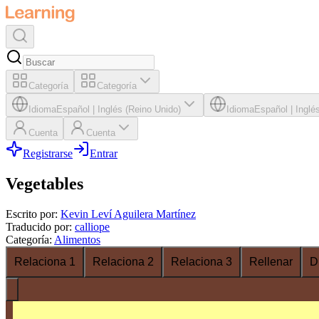
Categoría
Categoría
Idioma
Español
|
Inglés (Reino Unido)
Idioma
Español
|
Inglé
Cuenta
Cuenta
Registrarse
Entrar
Vegetables
Escrito por
:
Kevin Leví Aguilera Martínez
Traducido por
:
calliope
Categoría
:
Alimentos
Relaciona 1
Relaciona 2
Relaciona 3
Rellenar
D