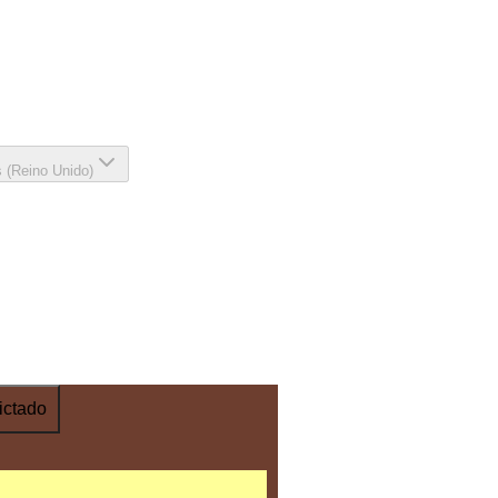
s (Reino Unido)
ictado