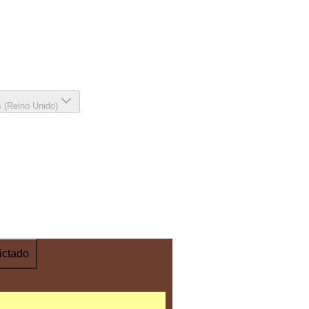
s (Reino Unido)
ictado