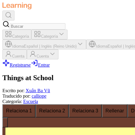
Categoría
Categoría
Idioma
Español
|
Inglés (Reino Unido)
Idioma
Español
|
Inglé
Cuenta
Cuenta
Registrarse
Entrar
Things at School
Escrito por
:
Xuân Ba Vũ
Traducido por
:
calliope
Categoría
:
Escuela
Relaciona 1
Relaciona 2
Relaciona 3
Rellenar
D