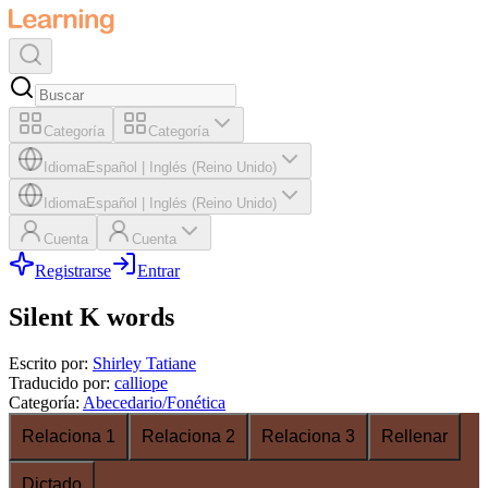
Categoría
Categoría
Idioma
Español
|
Inglés (Reino Unido)
Idioma
Español
|
Inglés (Reino Unido)
Cuenta
Cuenta
Registrarse
Entrar
Silent K words
Escrito por
:
Shirley Tatiane
Traducido por
:
calliope
Categoría
:
Abecedario/Fonética
Relaciona 1
Relaciona 2
Relaciona 3
Rellenar
Dictado