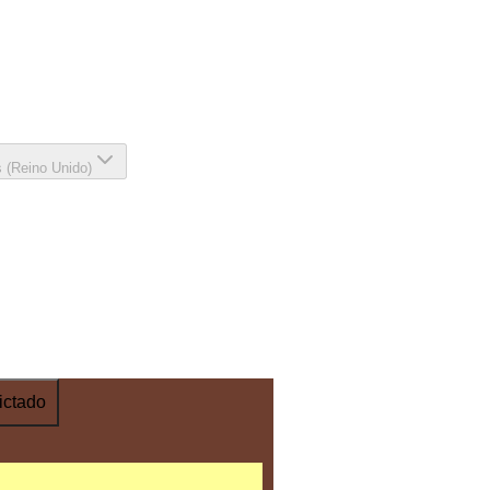
s (Reino Unido)
ictado