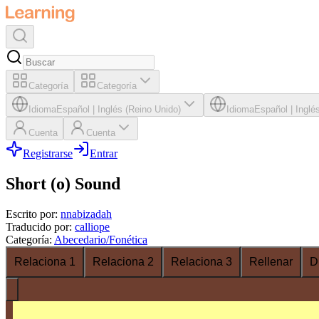
Categoría
Categoría
Idioma
Español
|
Inglés (Reino Unido)
Idioma
Español
|
Inglé
Cuenta
Cuenta
Registrarse
Entrar
Short (o) Sound
Escrito por
:
nnabizadah
Traducido por
:
calliope
Categoría
:
Abecedario/Fonética
Relaciona 1
Relaciona 2
Relaciona 3
Rellenar
D